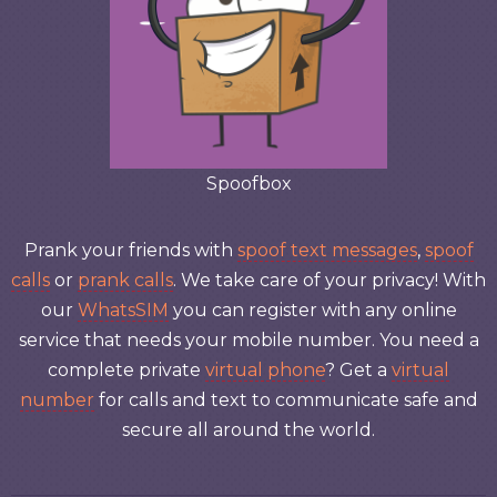
Spoofbox
Prank your friends with
spoof text messages
,
spoof
calls
or
prank calls
. We take care of your privacy! With
our
WhatsSIM
you can register with any online
service that needs your mobile number. You need a
complete private
virtual phone
? Get a
virtual
number
for calls and text to communicate safe and
secure all around the world.