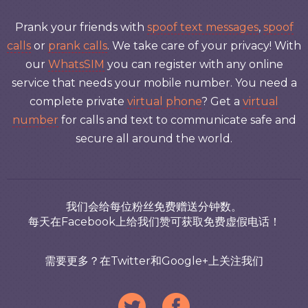
Prank your friends with
spoof text messages
,
spoof
calls
or
prank calls
. We take care of your privacy! With
our
WhatsSIM
you can register with any online
service that needs your mobile number. You need a
complete private
virtual phone
? Get a
virtual
number
for calls and text to communicate safe and
secure all around the world.
我们会给每位粉丝免费赠送分钟数。
每天在Facebook上给我们赞可获取免费虚假电话！
需要更多？在Twitter和Google+上关注我们