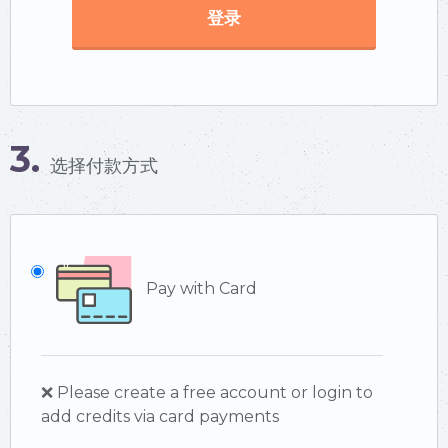
登录
3.
选择付款方式
Pay with Card
❌ Please create a free account or login to
add credits via card payments