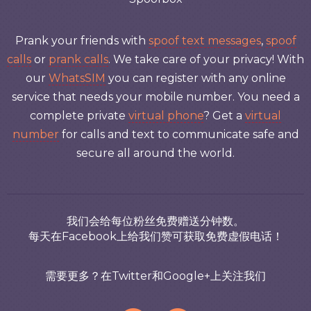
Prank your friends with
spoof text messages
,
spoof
calls
or
prank calls
. We take care of your privacy! With
our
WhatsSIM
you can register with any online
service that needs your mobile number. You need a
complete private
virtual phone
? Get a
virtual
number
for calls and text to communicate safe and
secure all around the world.
我们会给每位粉丝免费赠送分钟数。
每天在Facebook上给我们赞可获取免费虚假电话！
需要更多？在Twitter和Google+上关注我们